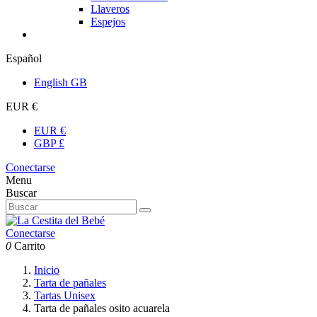
Llaveros
Espejos
Español
English GB
EUR €
EUR €
GBP £
Conectarse
Menu
Buscar
Conectarse
0
Carrito
Inicio
Tarta de pañales
Tartas Unisex
Tarta de pañales osito acuarela