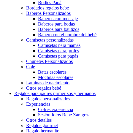
Bodies Papá
Bordados regalos bebe
Baberos Personalizados
Baberos con mensaje
Baberos para bodas
Baberos para bautizos
Babero con el nombre del bebé
Camisetas personalizadas
Camisetas para mamás
Camisetas para profes
Camisetas para papás
Chupetes Personalizados
Cole
Batas escolares
Mochilas escolares
Láminas de nacimiento
Otros regalos bebé
Regalos para padres primerizos y hermanos
Regalos personalizados
Experiencias
Cofres experiencia
Sesión fotos Bebé Zaragoza
Otros detalles
Regalos gourmet
Regalo hermanito