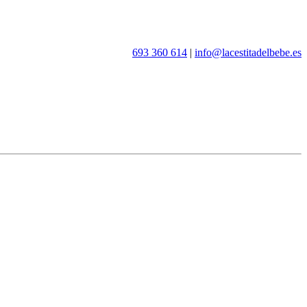
693 360 614
|
info@lacestitadelbebe.es