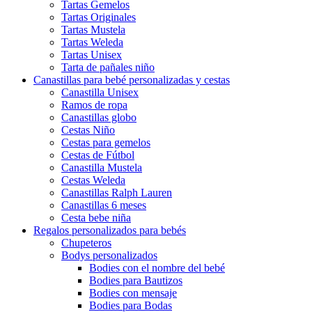
Tartas Gemelos
Tartas Originales
Tartas Mustela
Tartas Weleda
Tartas Unisex
Tarta de pañales niño
Canastillas para bebé personalizadas y cestas
Canastilla Unisex
Ramos de ropa
Canastillas globo
Cestas Niño
Cestas para gemelos
Cestas de Fútbol
Canastilla Mustela
Cestas Weleda
Canastillas Ralph Lauren
Canastillas 6 meses
Cesta bebe niña
Regalos personalizados para bebés
Chupeteros
Bodys personalizados
Bodies con el nombre del bebé
Bodies para Bautizos
Bodies con mensaje
Bodies para Bodas