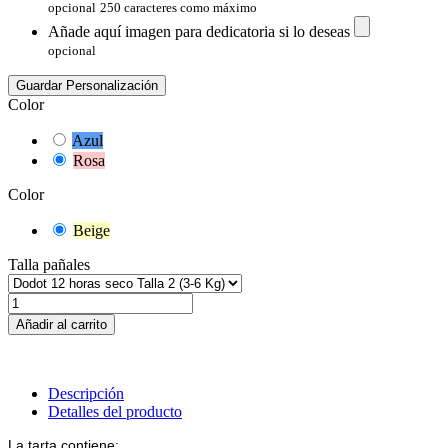
opcional
250 caracteres como máximo
Añade aquí imagen para dedicatoria si lo deseas
opcional
Guardar Personalización
Color
Azul
Rosa
Color
Beige
Talla pañales
Añadir al carrito
Descripción
Detalles del producto
La tarta contiene: