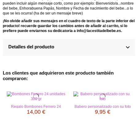
pueden incluir algún mensaje corto, como por ejemplo: Bienvenido/a...nombre
del bebe, Enhorabuena Papás, Nombre y Fecha de nacimiento del bebe...o lo
que se les ocurra! (ha de ser un mensaje breve)
¡No olvide añadir sus mensajes en el cuadro de texto de la parte inferior del
producto! recuerde guardar los cambios antes de añadir al carrito, si lo
prefiere puede enviarnos su dedicatoria a info@lacestitadelbebe.es.
Detalles del producto
Los clientes que adquirieron este producto también
compraron:
Regalo Bombones Ferrero 24
Babero personalizado con su foto
unidades 300 gr
14,00 €
9,95 €