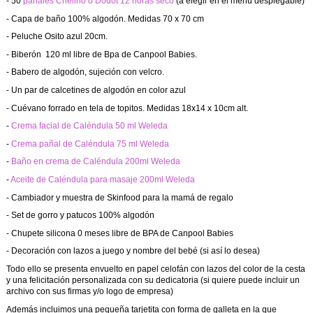
- 50
pañales Chelino o Dodot 12 horas seco
(a elegir en el menú desplegable)
- Capa de baño 100% algodón. Medidas 70 x 70 cm
- Peluche Osito azul 20cm.
- Biberón 120 ml libre de Bpa de Canpool Babies.
- Babero de algodón, sujeción con velcro.
- Un par de calcetines de algodón en color azul
- Cuévano forrado en tela de topitos. Medidas 18x14 x 10cm alt.
-
Crema facial de Caléndula 50 ml Weleda
-
Crema pañal de Caléndula 75 ml Weleda
-
Baño en crema de Caléndula 200ml Weleda
-
Aceite de Caléndula para masaje 200ml Weleda
- Cambiador y muestra de Skinfood para la mamá de regalo
- Set de gorro y patucos 100% algodón
- Chupete silicona 0 meses libre de BPA de Canpool Babies
- Decoración con lazos a juego y nombre del bebé (si así lo desea)
Todo ello se presenta envuelto en papel celofán con lazos del color de la cesta
y una felicitación personalizada con su dedicatoria (si quiere puede incluir un
archivo con sus firmas y/o logo de empresa)
Además incluimos una pequeña tarjetita con forma de galleta en la que