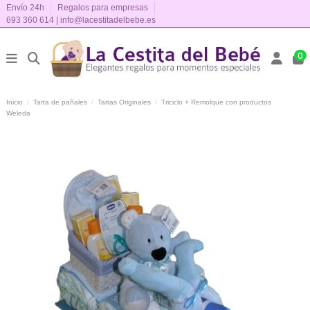
Envío 24h
Regalos para empresas
693 360 614
|
info@lacestitadelbebe.es
0
Inicio
Tarta de pañales
Tartas Originales
Triciclo + Remolque con productos
Weleda