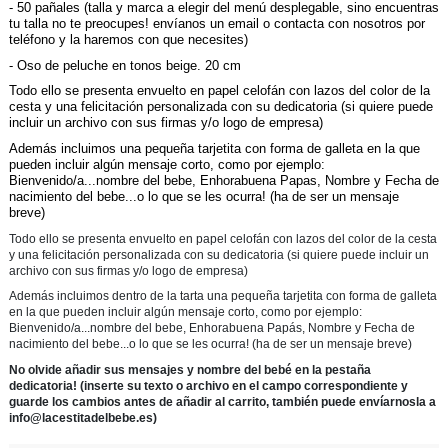
- 50 pañales (talla y marca a elegir del menú desplegable, sino encuentras
tu talla no te preocupes! envíanos un email o contacta con nosotros por
teléfono y la haremos con que necesites)
- Oso de peluche en tonos beige. 20 cm
Todo ello se presenta envuelto en papel celofán con lazos del color de la
cesta y una felicitación personalizada con su dedicatoria (si quiere puede
incluir un archivo con sus firmas y/o logo de empresa)
Además incluimos una pequeña tarjetita con forma de galleta en la que
pueden incluir algún mensaje corto, como por ejemplo:
Bienvenido/a...nombre del bebe, Enhorabuena Papas, Nombre y Fecha de
nacimiento del bebe...o lo que se les ocurra! (ha de ser un mensaje
breve)
Todo ello se presenta envuelto en papel celofán con lazos del color de la cesta
y una felicitación personalizada con su dedicatoria (si quiere puede incluir un
archivo con sus firmas y/o logo de empresa)
Además incluimos dentro de la tarta una pequeña tarjetita con forma de galleta
en la que pueden incluir algún mensaje corto, como por ejemplo:
Bienvenido/a...nombre del bebe, Enhorabuena Papás, Nombre y Fecha de
nacimiento del bebe...o lo que se les ocurra! (ha de ser un mensaje breve)
No olvide añadir sus mensajes y nombre del bebé en la pestaña
dedicatoria! (inserte su texto o archivo en el campo correspondiente y
guarde los cambios antes de añadir al carrito, también puede envíarnosla a
info@lacestitadelbebe.es)