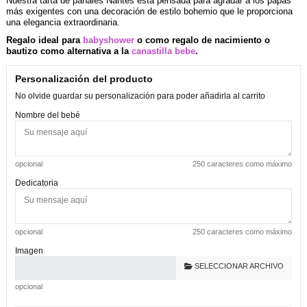
Nuestra tarta de pañales Nantes está pensada para agradar a los papás
más exigentes con una decoración de estilo bohemio que le proporciona
una elegancia extraordinaria.
Regalo ideal para
babyshower
o como regalo de nacimiento o
bautizo como alternativa a la
canastilla bebe
.
Personalización del producto
No olvide guardar su personalización para poder añadirla al carrito
Nombre del bebé
opcional
250 caracteres como máximo
Dedicatoria
opcional
250 caracteres como máximo
Imagen
SELECCIONAR ARCHIVO
opcional