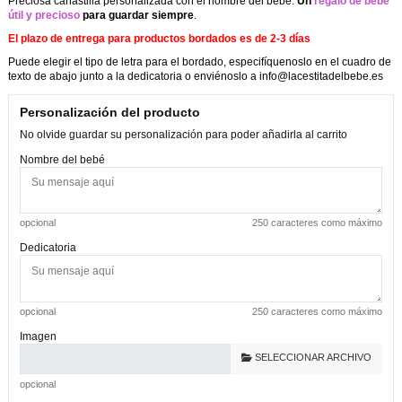
Preciosa canastilla personalizada con el nombre del bebé.
Un
regalo de bebé
útil y precioso
para guardar siempre
.
El plazo de entrega para productos bordados es de 2-3 días
Puede elegir el tipo de letra para el bordado, especifíquenoslo en el cuadro de
texto de abajo junto a la dedicatoria o enviénoslo a info@lacestitadelbebe.es
Personalización del producto
No olvide guardar su personalización para poder añadirla al carrito
Nombre del bebé
opcional
250 caracteres como máximo
Dedicatoria
opcional
250 caracteres como máximo
Imagen
SELECCIONAR ARCHIVO
opcional