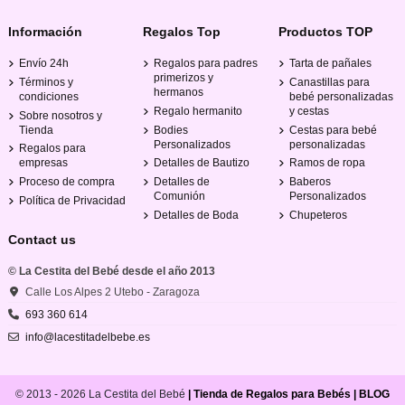
Información
Regalos Top
Productos TOP
Envío 24h
Regalos para padres
Tarta de pañales
primerizos y
Términos y
Canastillas para
hermanos
condiciones
bebé personalizadas
Regalo hermanito
y cestas
Sobre nosotros y
Tienda
Bodies
Cestas para bebé
Personalizados
personalizadas
Regalos para
empresas
Detalles de Bautizo
Ramos de ropa
Proceso de compra
Detalles de
Baberos
Comunión
Personalizados
Política de Privacidad
Detalles de Boda
Chupeteros
Contact us
© La Cestita del Bebé desde el año 2013
Calle Los Alpes 2 Utebo - Zaragoza
693 360 614
info@lacestitadelbebe.es
© 2013 - 2026 La Cestita del Bebé
|
Tienda de Regalos para Bebés
|
BLOG