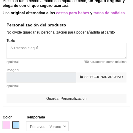
Precioso ramo hecho a mano con ropita de bebe,
un regalo original y
elegante con el que seguro acertará
.
Una
original alternativa a las
cestas para bebes
y
tartas de pañales
.
Personalización del producto
No olvide guardar su personalización para poder añadirla al carrito
Texto
opcional
250 caracteres como máximo
Imagen
SELECCIONAR ARCHIVO
opcional
Guardar Personalización
Color
Temporada
Rosa
Azul