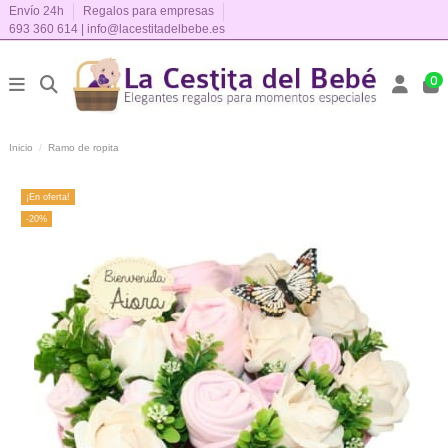
Envío 24h
Regalos para empresas
693 360 614
|
info@lacestitadelbebe.es
0
Inicio
Ramo de ropita
¡En oferta!
-20%