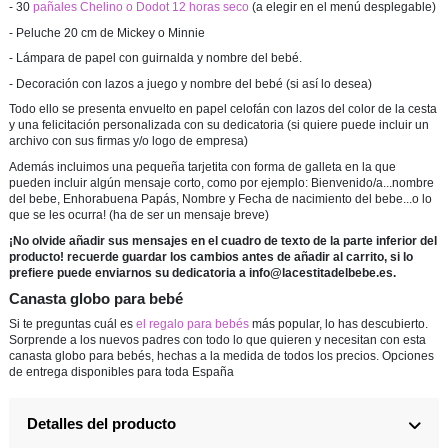
- 30
pañales Chelino o Dodot 12 horas seco
(a elegir en el menú desplegable)
- Peluche 20 cm de Mickey o Minnie
- Lámpara de papel con guirnalda y nombre del bebé.
- Decoración con lazos a juego y nombre del bebé (si así lo desea)
Todo ello se presenta envuelto en papel celofán con lazos del color de la cesta
y una felicitación personalizada con su dedicatoria (si quiere puede incluir un
archivo con sus firmas y/o logo de empresa)
Además incluimos una pequeña tarjetita con forma de galleta en la que
pueden incluir algún mensaje corto, como por ejemplo: Bienvenido/a...nombre
del bebe, Enhorabuena Papás, Nombre y Fecha de nacimiento del bebe...o lo
que se les ocurra! (ha de ser un mensaje breve)
¡No olvide añadir sus mensajes en el cuadro de texto de la parte inferior del
producto! recuerde guardar los cambios antes de añadir al carrito, si lo
prefiere puede enviarnos su dedicatoria a info@lacestitadelbebe.es.
Canasta globo para bebé
Si te preguntas cuál es
el regalo para bebés
más popular, lo has descubierto.
Sorprende a los nuevos padres con todo lo que quieren y necesitan con esta
canasta globo para bebés, hechas a la medida de todos los precios. Opciones
de entrega disponibles para toda España
Detalles del producto