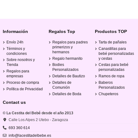
Información
Regalos Top
Productos TOP
Envío 24h
Regalos para padres
Tarta de pañales
primerizos y
Términos y
Canastillas para
hermanos
condiciones
bebé personalizadas
Regalo hermanito
y cestas
Sobre nosotros y
Tienda
Bodies
Cestas para bebé
Personalizados
personalizadas
Regalos para
empresas
Detalles de Bautizo
Ramos de ropa
Proceso de compra
Detalles de
Baberos
Comunión
Personalizados
Política de Privacidad
Detalles de Boda
Chupeteros
Contact us
© La Cestita del Bebé desde el año 2013
Calle Los Alpes 2 Utebo - Zaragoza
693 360 614
info@lacestitadelbebe.es