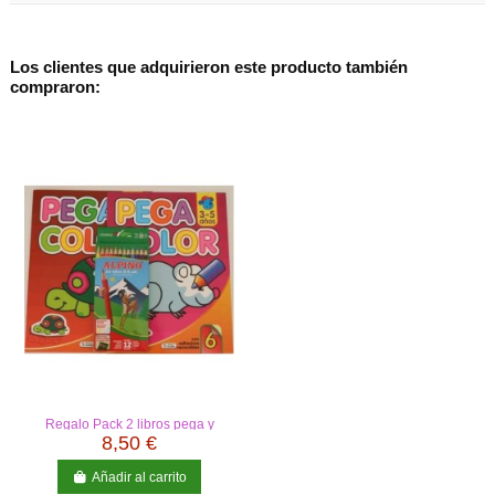
Los clientes que adquirieron este producto también
compraron:
Regalo Pack 2 libros pega y
colorea y cajas de lápices de
8,50 €
colores
Añadir al carrito