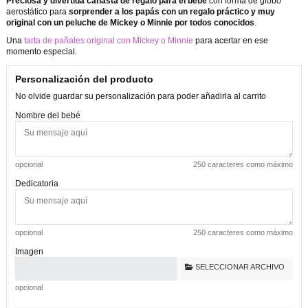
Preciosa y divertida canasta de regalo para el bebé
con forma de globo
aerostático para
sorprender a los papás con un regalo práctico y muy
original con un peluche de Mickey o Minnie por todos conocidos
.
Una
tarta de pañales original con Mickey o Minnie
para acertar en ese
momento especial.
Personalización del producto
No olvide guardar su personalización para poder añadirla al carrito
Nombre del bebé
opcional
250 caracteres como máximo
Dedicatoria
opcional
250 caracteres como máximo
Imagen
SELECCIONAR ARCHIVO
opcional