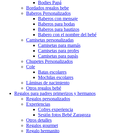
Bodies Papá
Bordados regalos bebe
Baberos Personalizados
Baberos con mensaje
Baberos para bodas
Baberos para bautizos
Babero con el nombre del bebé
Camisetas personalizadas
Camisetas para mamás
Camisetas para profes
Camisetas para papás
Chupetes Personalizados
Cole
Batas escolares
Mochilas escolares
Láminas de nacimiento
Otros regalos bebé
Regalos para padres primerizos y hermanos
Regalos personalizados
Experiencias
Cofres experiencia
Sesión fotos Bebé Zaragoza
Otros detalles
Regalos gourmet
Regalo hermanito