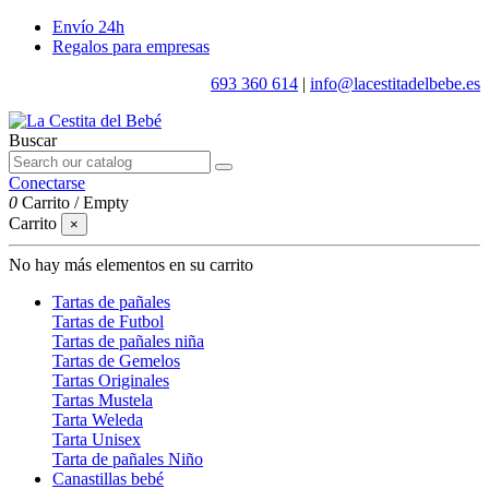
Envío 24h
Regalos para empresas
693 360 614
|
info@lacestitadelbebe.es
Buscar
Conectarse
0
Carrito
/
Empty
Carrito
×
No hay más elementos en su carrito
Tartas de pañales
Tartas de Futbol
Tartas de pañales niña
Tartas de Gemelos
Tartas Originales
Tartas Mustela
Tarta Weleda
Tarta Unisex
Tarta de pañales Niño
Canastillas bebé