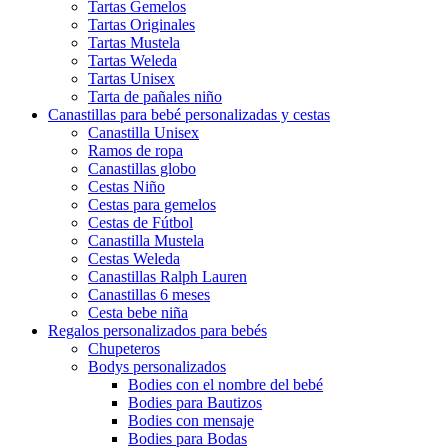
Tartas Gemelos
Tartas Originales
Tartas Mustela
Tartas Weleda
Tartas Unisex
Tarta de pañales niño
Canastillas para bebé personalizadas y cestas
Canastilla Unisex
Ramos de ropa
Canastillas globo
Cestas Niño
Cestas para gemelos
Cestas de Fútbol
Canastilla Mustela
Cestas Weleda
Canastillas Ralph Lauren
Canastillas 6 meses
Cesta bebe niña
Regalos personalizados para bebés
Chupeteros
Bodys personalizados
Bodies con el nombre del bebé
Bodies para Bautizos
Bodies con mensaje
Bodies para Bodas