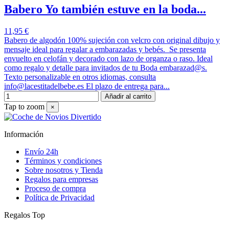
Babero Yo también estuve en la boda...
11,95 €
Babero de algodón 100% sujeción con velcro con original dibujo y
mensaje ideal para regalar a embarazadas y bebés. Se presenta
envuelto en celofán y decorado con lazo de organza o raso. Ideal
como regalo y detalle para invitados de tu Boda embarazad@s.
Texto personalizable en otros idiomas, consulta
info@lacestitadelbebe.es El plazo de entrega para...
Añadir al carrito
Tap to zoom
×
Información
Envío 24h
Términos y condiciones
Sobre nosotros y Tienda
Regalos para empresas
Proceso de compra
Política de Privacidad
Regalos Top