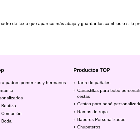
cuadro de texto que aparece más abajo y guardar los cambios o si lo pr
op
Productos TOP
ra padres primerizos y hermanos
Tarta de pañales
manito
Canastillas para bebé personal
cestas
sonalizados
Cestas para bebé personalizad
 Bautizo
Ramos de ropa
e Comunión
Baberos Personalizados
e Boda
Chupeteros