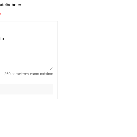
tadelbebe.es
s
ito
250 caracteres como máximo