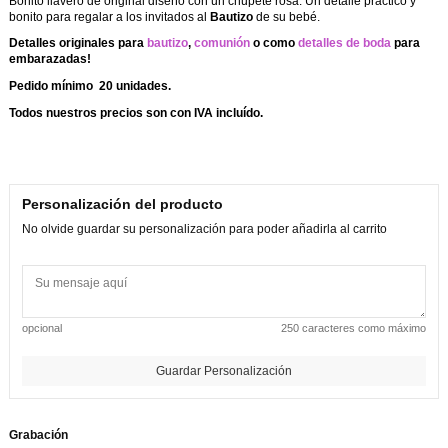
Bonito
llavero de original diseño con un chupete rosa. Un detalle práctico y
bonito para regalar a los invitados al
Bautizo
de su bebé.
Detalles originales para
bautizo
,
comunión
o como
detalles de boda
para
embarazadas!
Pedido mínimo 20 unidades.
Todos nuestros precios son con IVA incluído.
Personalización del producto
No olvide guardar su personalización para poder añadirla al carrito
opcional
250 caracteres como máximo
Guardar Personalización
Grabación