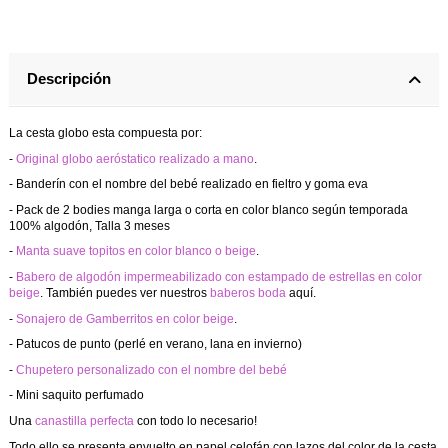
Descripción
La cesta globo esta compuesta por:
-
Original globo aeróstatico realizado a mano
.
- Banderín con el nombre del bebé realizado en fieltro y goma eva
- Pack de 2 bodies manga larga o corta en color blanco según temporada
100% algodón, Talla 3 meses
-
Manta suave topitos en color blanco o beige
.
-
Babero de algodón impermeabilizado con estampado de estrellas en color
beige
. También puedes ver nuestros
baberos boda
aquí.
-
Sonajero de Gamberritos en color beige
.
- Patucos de punto (perlé en verano, lana en invierno)
-
Chupetero personalizado con el nombre del bebé
- Mini saquito perfumado
Una
canastilla perfecta
con todo lo necesario!
Todo ello se presenta envuelto en papel celofán con lazos del color de la cesta