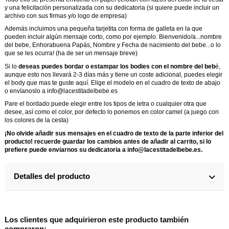
y una felicitación personalizada con su dedicatoria (si quiere puede incluir un
archivo con sus firmas y/o logo de empresa)
Además incluimos una pequeña tarjetita con forma de galleta en la que
pueden incluir algún mensaje corto, como por ejemplo: Bienvenido/a...nombre
del bebe, Enhorabuena Papás, Nombre y Fecha de nacimiento del bebe...o lo
que se les ocurra! (ha de ser un mensaje breve)
Si lo
deseas puedes bordar o estampar los bodies con el nombre del beb
é,
aunque esto nos llevará 2-3 días más y tiene un coste adicional, puedes elegir
el body que mas te guste
aquí
. Elige el modelo en el cuadro de texto de abajo
o envíanoslo a info@lacestitadelbebe.es
Pare el bordado puede elegir entre los tipos de letra o cualquier otra que
desee, así como el color, por defecto lo ponemos en color camel (a juego con
los colores de la cesta)
¡No olvide añadir sus mensajes en el cuadro de texto de la parte inferior del
producto! recuerde guardar los cambios antes de añadir al carrito, si lo
prefiere puede enviarnos su dedicatoria a info@lacestitadelbebe.es.
Detalles del producto
Los clientes que adquirieron este producto también
compraron: