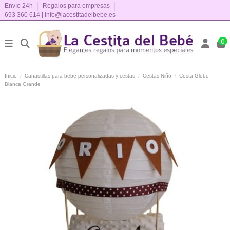
Envío 24h
Regalos para empresas
693 360 614
|
info@lacestitadelbebe.es
0
Inicio
Canastillas para bebé personalizadas y cestas
Cestas Niño
Cesta Globo
Blanca Grande