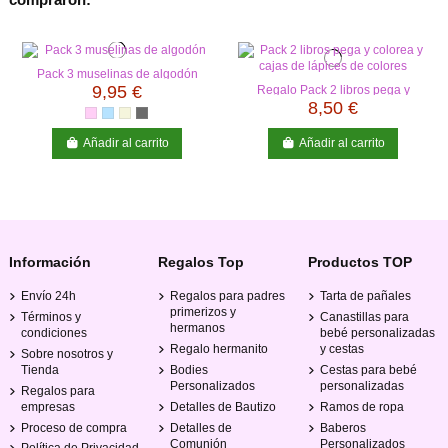
Pack 3 muselinas de algodón
9,95 €
Regalo Pack 2 libros pega y
colorea y cajas de lápices de
8,50 €
colores
Añadir al carrito
Añadir al carrito
Información
Regalos Top
Productos TOP
Envío 24h
Regalos para padres
Tarta de pañales
primerizos y
Términos y
Canastillas para
hermanos
condiciones
bebé personalizadas
Regalo hermanito
y cestas
Sobre nosotros y
Tienda
Bodies
Cestas para bebé
Personalizados
personalizadas
Regalos para
empresas
Detalles de Bautizo
Ramos de ropa
Proceso de compra
Detalles de
Baberos
Comunión
Personalizados