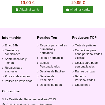
Crianza
19,00 €
19,95 €
Añadir al carrito
Añadir al carrito
Información
Regalos Top
Productos TOP
Envío 24h
Regalos para padres
Tarta de pañales
primerizos y
Términos y
Canastillas para
hermanos
condiciones
bebé personalizadas
Regalo hermanito
y cestas
Sobre nosotros y
Tienda
Bodies
Cestas para bebé
Personalizados
personalizadas
Regalos para
empresas
Detalles de Bautizo
Ramos de ropa
Proceso de compra
Detalles de
Baberos
Comunión
Personalizados
Política de Privacidad
Detalles de Boda
Chupeteros
Contact us
© La Cestita del Bebé desde el año 2013
Calle Los Alpes 2 Utebo - Zaragoza