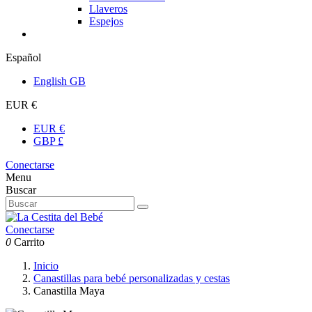
Llaveros
Espejos
Español
English GB
EUR €
EUR €
GBP £
Conectarse
Menu
Buscar
Conectarse
0
Carrito
Inicio
Canastillas para bebé personalizadas y cestas
Canastilla Maya