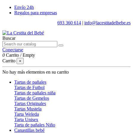
Envío 24h
Regalos para empresas
693 360 614
|
info@lacestitadelbebe.es
Buscar
Conectarse
0
Carrito
/
Empty
Carrito
×
No hay más elementos en su carrito
Tartas de pañales
Tartas de Futbol
Tartas de pañales niña
Tartas de Gemelos
Tartas Originales
Tartas Mustela
Tarta Weleda
Tarta Unisex
Tarta de pañales Niño
Canastillas bebé