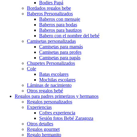
Bodies Papá
Bordados regalos bebe
Baberos Personalizados
Baberos con mensaje
Baberos para bodas
Baberos para bautizos
Babero con el nombre del bebé
Camisetas personalizadas
Camisetas para mamás
Camisetas para profes
Camisetas para papás
Chupetes Personalizados
Cole
Batas escolares
Mochilas escolares
Láminas de nacimiento
Otros regalos bebé
Regalos para padres primerizos y hermanos
Regalos personalizados
Experiencias
Cofres experiencia
Sesión fotos Bebé Zaragoza
Otros detalles
Regalos gourmet
Regalo hermanito