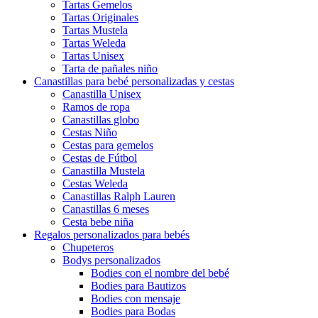
Tartas Gemelos
Tartas Originales
Tartas Mustela
Tartas Weleda
Tartas Unisex
Tarta de pañales niño
Canastillas para bebé personalizadas y cestas
Canastilla Unisex
Ramos de ropa
Canastillas globo
Cestas Niño
Cestas para gemelos
Cestas de Fútbol
Canastilla Mustela
Cestas Weleda
Canastillas Ralph Lauren
Canastillas 6 meses
Cesta bebe niña
Regalos personalizados para bebés
Chupeteros
Bodys personalizados
Bodies con el nombre del bebé
Bodies para Bautizos
Bodies con mensaje
Bodies para Bodas