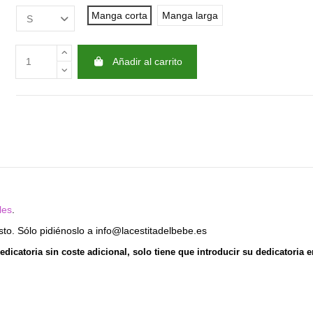
Manga corta
Manga larga
Añadir al carrito
les
.
usto. Sólo pidiénoslo a info@lacestitadelbebe.es
edicatoria sin coste adicional, solo tiene que introducir su dedicatoria 