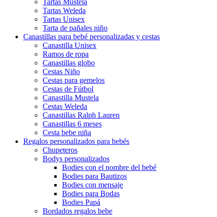
Tartas Mustela
Tartas Weleda
Tartas Unisex
Tarta de pañales niño
Canastillas para bebé personalizadas y cestas
Canastilla Unisex
Ramos de ropa
Canastillas globo
Cestas Niño
Cestas para gemelos
Cestas de Fútbol
Canastilla Mustela
Cestas Weleda
Canastillas Ralph Lauren
Canastillas 6 meses
Cesta bebe niña
Regalos personalizados para bebés
Chupeteros
Bodys personalizados
Bodies con el nombre del bebé
Bodies para Bautizos
Bodies con mensaje
Bodies para Bodas
Bodies Papá
Bordados regalos bebe