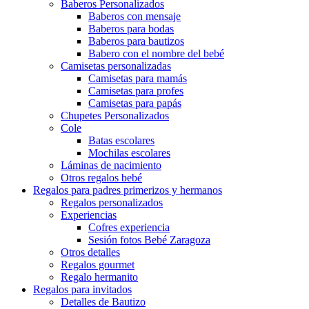
Baberos Personalizados
Baberos con mensaje
Baberos para bodas
Baberos para bautizos
Babero con el nombre del bebé
Camisetas personalizadas
Camisetas para mamás
Camisetas para profes
Camisetas para papás
Chupetes Personalizados
Cole
Batas escolares
Mochilas escolares
Láminas de nacimiento
Otros regalos bebé
Regalos para padres primerizos y hermanos
Regalos personalizados
Experiencias
Cofres experiencia
Sesión fotos Bebé Zaragoza
Otros detalles
Regalos gourmet
Regalo hermanito
Regalos para invitados
Detalles de Bautizo