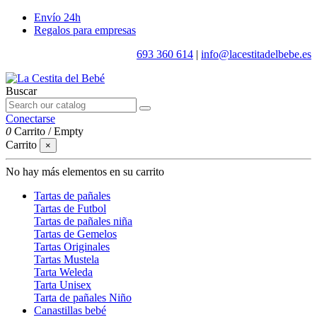
Envío 24h
Regalos para empresas
693 360 614
|
info@lacestitadelbebe.es
Buscar
Conectarse
0
Carrito
/
Empty
Carrito
×
No hay más elementos en su carrito
Tartas de pañales
Tartas de Futbol
Tartas de pañales niña
Tartas de Gemelos
Tartas Originales
Tartas Mustela
Tarta Weleda
Tarta Unisex
Tarta de pañales Niño
Canastillas bebé