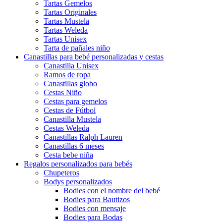
Tartas Gemelos
Tartas Originales
Tartas Mustela
Tartas Weleda
Tartas Unisex
Tarta de pañales niño
Canastillas para bebé personalizadas y cestas
Canastilla Unisex
Ramos de ropa
Canastillas globo
Cestas Niño
Cestas para gemelos
Cestas de Fútbol
Canastilla Mustela
Cestas Weleda
Canastillas Ralph Lauren
Canastillas 6 meses
Cesta bebe niña
Regalos personalizados para bebés
Chupeteros
Bodys personalizados
Bodies con el nombre del bebé
Bodies para Bautizos
Bodies con mensaje
Bodies para Bodas