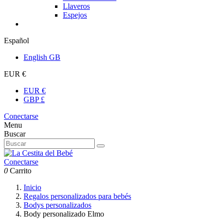
Llaveros
Espejos
Español
English GB
EUR €
EUR €
GBP £
Conectarse
Menu
Buscar
Conectarse
0
Carrito
Inicio
Regalos personalizados para bebés
Bodys personalizados
Body personalizado Elmo