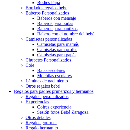
Bodies Papá
Bordados regalos bebe
Baberos Personalizados
Baberos con mensaje
Baberos para bodas
Baberos para bautizos
Babero con el nombre del bebé
Camisetas personalizadas
Camisetas para mamás
Camisetas para profes
Camisetas para papás
Chupetes Personalizados
Cole
Batas escolares
Mochilas escolares
Láminas de nacimiento
Otros regalos bebé
Regalos para padres primerizos y hermanos
Regalos personalizados
Experiencias
Cofres experiencia
Sesión fotos Bebé Zaragoza
Otros detalles
Regalos gourmet
Regalo hermanito