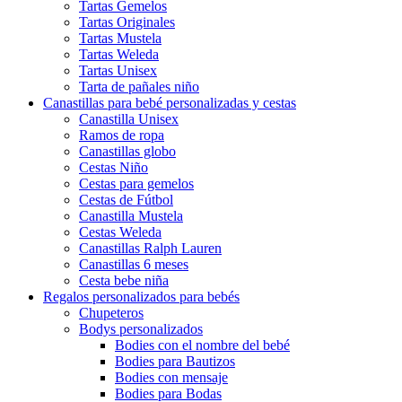
Tartas Gemelos
Tartas Originales
Tartas Mustela
Tartas Weleda
Tartas Unisex
Tarta de pañales niño
Canastillas para bebé personalizadas y cestas
Canastilla Unisex
Ramos de ropa
Canastillas globo
Cestas Niño
Cestas para gemelos
Cestas de Fútbol
Canastilla Mustela
Cestas Weleda
Canastillas Ralph Lauren
Canastillas 6 meses
Cesta bebe niña
Regalos personalizados para bebés
Chupeteros
Bodys personalizados
Bodies con el nombre del bebé
Bodies para Bautizos
Bodies con mensaje
Bodies para Bodas