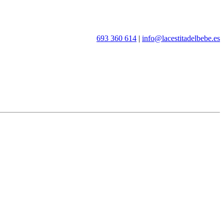
693 360 614
|
info@lacestitadelbebe.es