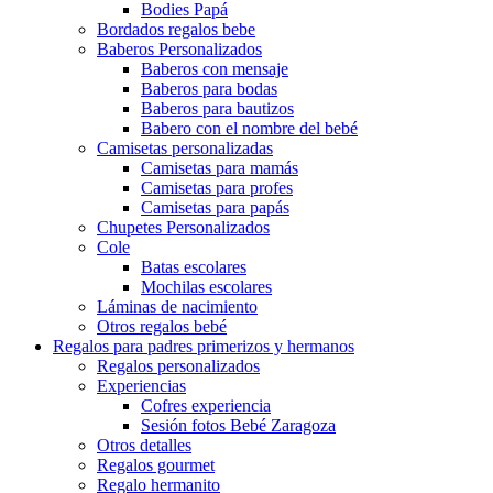
Bodies Papá
Bordados regalos bebe
Baberos Personalizados
Baberos con mensaje
Baberos para bodas
Baberos para bautizos
Babero con el nombre del bebé
Camisetas personalizadas
Camisetas para mamás
Camisetas para profes
Camisetas para papás
Chupetes Personalizados
Cole
Batas escolares
Mochilas escolares
Láminas de nacimiento
Otros regalos bebé
Regalos para padres primerizos y hermanos
Regalos personalizados
Experiencias
Cofres experiencia
Sesión fotos Bebé Zaragoza
Otros detalles
Regalos gourmet
Regalo hermanito