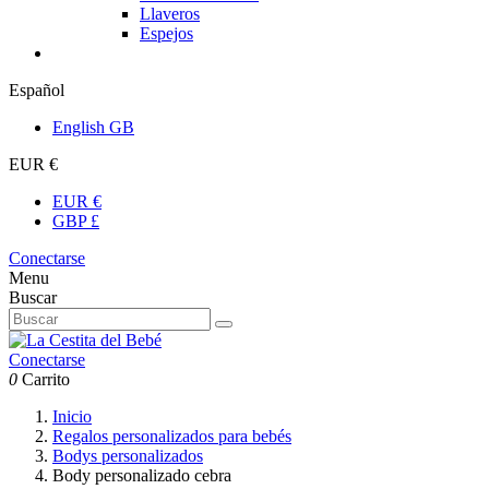
Llaveros
Espejos
Español
English GB
EUR €
EUR €
GBP £
Conectarse
Menu
Buscar
Conectarse
0
Carrito
Inicio
Regalos personalizados para bebés
Bodys personalizados
Body personalizado cebra