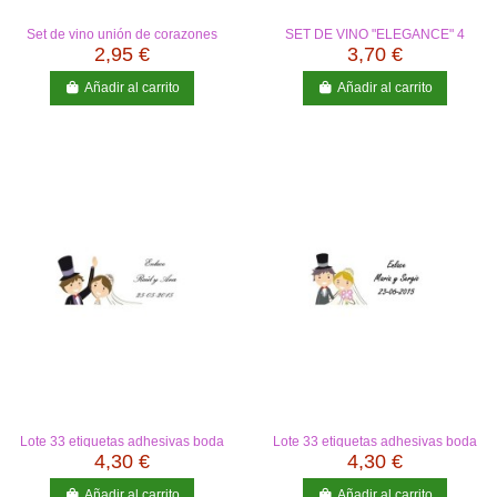
Set de vino unión de corazones
SET DE VINO "ELEGANCE" 4
PIEZAS
2,95 €
3,70 €
Añadir al carrito
Añadir al carrito
Lote 33 etiquetas adhesivas boda
Lote 33 etiquetas adhesivas boda
4,30 €
4,30 €
Añadir al carrito
Añadir al carrito