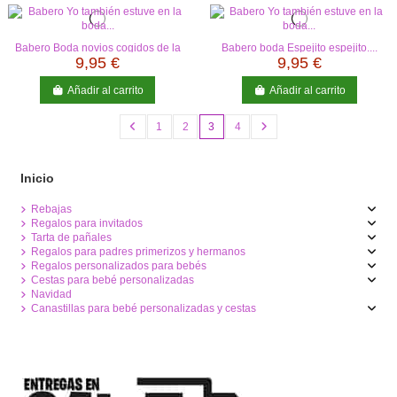
Babero Boda novios cogidos de la
Babero boda Espejito espejito....
mano
9,95 €
9,95 €
Añadir al carrito
Añadir al carrito
1
2
3
4
Inicio
Rebajas
Regalos para invitados
Tarta de pañales
Regalos para padres primerizos y hermanos
Regalos personalizados para bebés
Cestas para bebé personalizadas
Navidad
Canastillas para bebé personalizadas y cestas