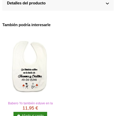
Detalles del producto
También podría interesarle
Babero Yo también estuve en la
boda...
11,95 €
Añadir al carrito