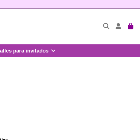
alles para invitados
días