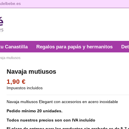
adelbebe.es
tu Canastilla
Regalos para papás y hermanitos
Det
aja mutiusos
Navaja mutiusos
1,90 €
Impuestos incluidos
Navaja multiusos Elegant con accesorios en acero inoxidable
Pedido mínimo 20 unidades.
Todos nuestros precios son con IVA incluído
El plazo de entrega para los productos sin grabado es de 5-7 