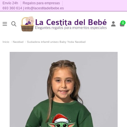
Envío 24h
Regalos para empresas
693 360 614
|
info@lacestitadelbebe.es
0
Inicio
Navidad
Sudadera infantil unisex Baby Yoda Navidad