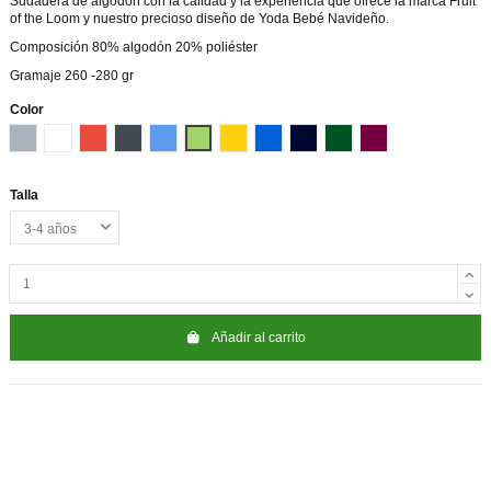
Sudadera de algodón con la calidad y la experiencia que ofrece la marca Fruit
of the Loom y nuestro precioso diseño de Yoda Bebé Navideño.
Composición 80% algodón 20% poliéster
Gramaje 260 -280 gr
Color
Gris
Blanco
Rojo
Negro
Azul
Verde
Girasol
azul real
marino
verde botella
Granate
Talla
Añadir al carrito