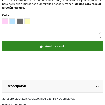
Preciosos sonajeros de la marca Gamberritos, de tacto arteciopelado, ideales
para estrujarlos, morderlos o abrazarlos desde 0 meses.
Ideales para regalar
a recién nacidos
.
Color
Rosa
Azul
Gris
Beige
Añadir al carrito
Descripción
Sonajero tacto aterciopelado, medidas: 15 x 10 cm aprox
marca: Gamberritos