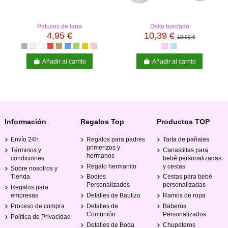
Patucos de lana
Osito bordado
4,95 €
10,39 €
12,99 €
Añadir al carrito
Añadir al carrito
Información
Regalos Top
Productos TOP
Envío 24h
Regalos para padres
Tarta de pañales
primerizos y
Términos y
Canastillas para
hermanos
condiciones
bebé personalizadas
Regalo hermanito
y cestas
Sobre nosotros y
Tienda
Bodies
Cestas para bebé
Personalizados
personalizadas
Regalos para
empresas
Detalles de Bautizo
Ramos de ropa
Proceso de compra
Detalles de
Baberos
Comunión
Personalizados
Política de Privacidad
Detalles de Boda
Chupeteros