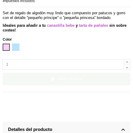
Impuestos incluidos
Set de regalo
de algodón
muy lindo
que compuesto por
patucos
y gorro
con el detalle ''pequeño príncipe'' o ''pequeña princesa''
bordado.
Ideales para añadir a tu
canastilla bebe
y
tarta de pañales
sin sobre
costes!
Color
Rosa
Azul
Añadir al carrito
Detalles del producto