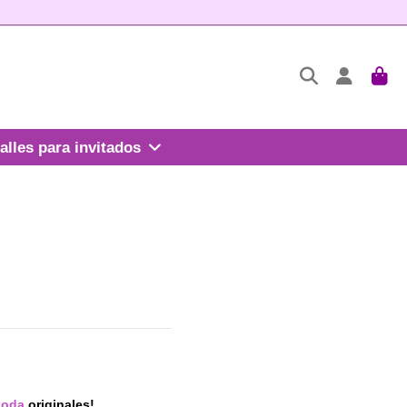
alles para invitados
boda
originales!