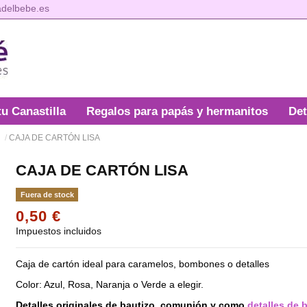
adelbebe.es
tu Canastilla
Regalos para papás y hermanitos
Det
a
CAJA DE CARTÓN LISA
CAJA DE CARTÓN LISA
Fuera de stock
0,50 €
Impuestos incluidos
Caja de cartón ideal para caramelos, bombones o detalles
Color: Azul, Rosa, Naranja o Verde a elegir.
Detalles originales de bautizo, comunión y como
detalles de 