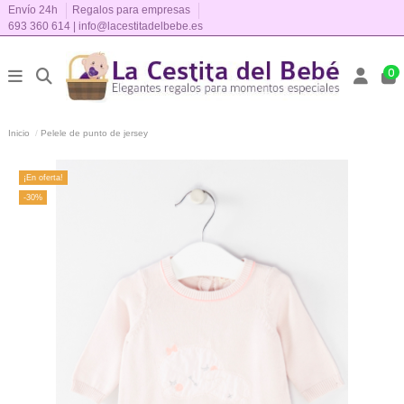
Envío 24h
Regalos para empresas
693 360 614
|
info@lacestitadelbebe.es
0
Inicio
Pelele de punto de jersey
¡En oferta!
-30%