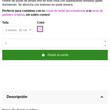
Pelele de punto de jersey fino en tono rosa con superpuesto bordado gatito
durmiendo. Se abrocha con botones en parte trasera
Perfecto para combinar con tu
cesta de bebé personalizada
o tu
tarta de
pañales original
, sin sobre costes!
Talla
Color
Rosa
Añadir al carrito
Descripción