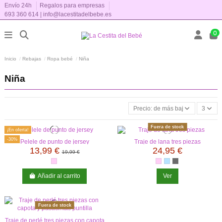
Envío 24h
Regalos para empresas
693 360 614
|
info@lacestitadelbebe.es
0
Inicio
Rebajas
Ropa bebé
Niña
Niña
Precio: de más bajo a más alto
3
Fuera de stock
¡En oferta!
-30%
Pelele de punto de jersey
Traje de lana tres piezas
13,99 €
24,95 €
19,99 €
Añadir al carrito
Ver
Fuera de stock
Traje de perlé tres piezas con capota